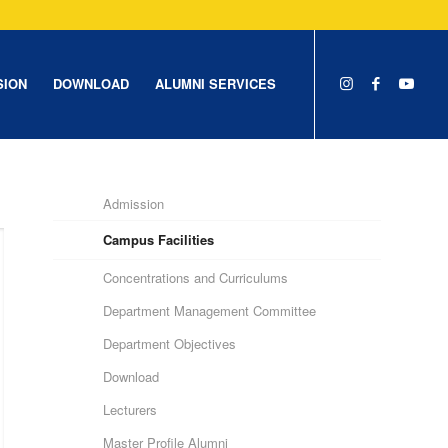
SION
DOWNLOAD
ALUMNI SERVICES
Admission
Campus Facilities
Concentrations and Curriculums
Department Management Committee
Department Objectives
Download
Lecturers
Master Profile Alumni