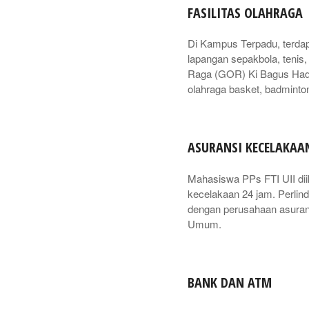
FASILITAS OLAHRAGA
Di Kampus Terpadu, terdapa
lapangan sepakbola, tenis,
Raga (GOR) Ki Bagus Had
olahraga basket, badminton
ASURANSI KECELAKAA
Mahasiswa PPs FTI UII dii
kecelakaan 24 jam. Perlin
dengan perusahaan asurans
Umum.
BANK DAN ATM