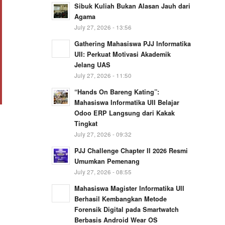
Sibuk Kuliah Bukan Alasan Jauh dari
Agama
July 27, 2026 - 13:56
Gathering Mahasiswa PJJ Informatika
UII: Perkuat Motivasi Akademik
Jelang UAS
July 27, 2026 - 11:50
“Hands On Bareng Kating”:
Mahasiswa Informatika UII Belajar
Odoo ERP Langsung dari Kakak
Tingkat
July 27, 2026 - 09:32
PJJ Challenge Chapter II 2026 Resmi
Umumkan Pemenang
July 27, 2026 - 08:55
Mahasiswa Magister Informatika UII
Berhasil Kembangkan Metode
Forensik Digital pada Smartwatch
Berbasis Android Wear OS