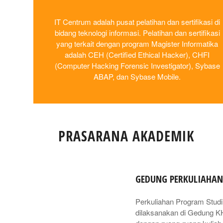
IT Centrum adalah pusat pelatihan dan sertifikasi di
bidang teknologi informasi. Pelatihan dan sertifikasi
yang terkait dengan program Magister Informatika
adalah CEH (Certified Ethical Hacker), CHFI
(Computer Hacking Forensic Investigator), Sybase
ABAP, dan Sybase Mobile.
PRASARANA AKADEMIK
GEDUNG PERKULIAHA
Perkuliahan Program Studi
dilaksanakan di Gedung 