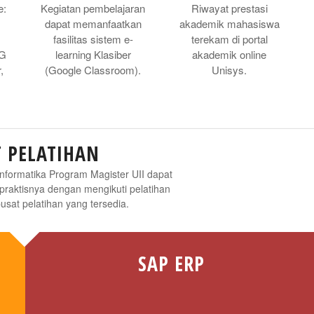
e:
Kegiatan pembelajaran
Riwayat prestasi
dapat memanfaatkan
akademik mahasiswa
,
fasilitas sistem e-
terekam di portal
IG
learning Klasiber
akademik online
,
(Google Classroom).
Unisys.
T PELATIHAN
nformatika Program Magister UII dapat
praktisnya dengan mengikuti pelatihan
 pusat pelatihan yang tersedia.
SAP ERP