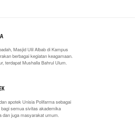
LA
badah, Masjid Ulil Albab di Kampus
rakan berbagai kegiatan keagamaan.
, terdapat Mushalla Bahrul Ulum.
EK
 dan apotek Unisia Polifarma sebagai
n bagi semua sivitas akademika
ia dan juga masyarakat umum.