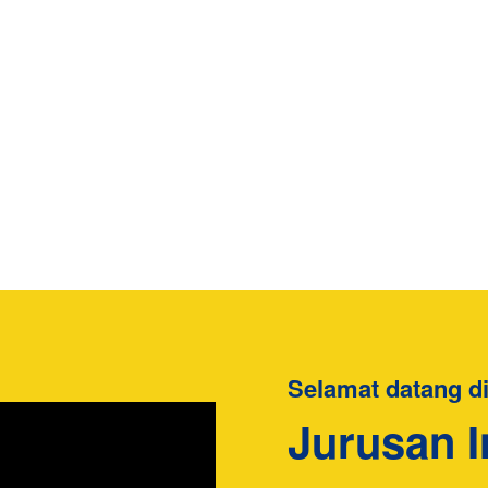
Selamat datang d
Jurusan I