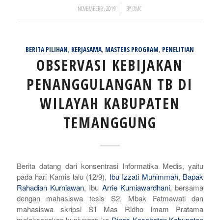
/
NOVEMBER 3, 2019
BY
DMC
BERITA PILIHAN
,
KERJASAMA
,
MASTERS PROGRAM
,
PENELITIAN
OBSERVASI KEBIJAKAN
PENANGGULANGAN TB DI
WILAYAH KABUPATEN
TEMANGGUNG
Berita datang dari konsentrasi Informatika Medis, yaitu
pada hari Kamis lalu (12/9),
Ibu Izzati Muhimmah
,
Bapak
Rahadian Kurniawan
, Ibu
Arrie Kurniawardhani
, bersama
dengan mahasiswa tesis S2, Mbak Fatmawati dan
mahasiswa skripsi S1 Mas Ridho Imam Pratama
melaksanakan kunjungan ke
Dinas Kesehatan Kabupaten