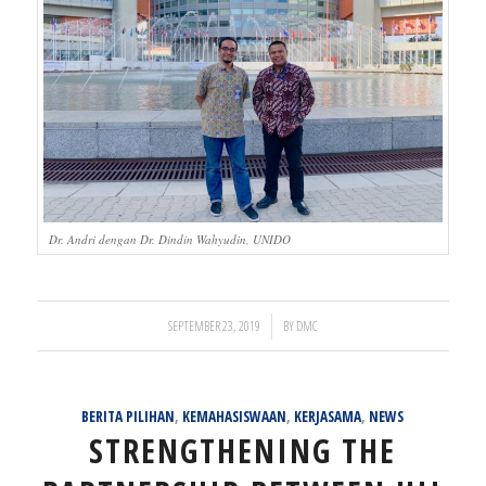
Dr. Andri dengan Dr. Dindin Wahyudin, UNIDO
/
SEPTEMBER 23, 2019
BY
DMC
BERITA PILIHAN
,
KEMAHASISWAAN
,
KERJASAMA
,
NEWS
STRENGTHENING THE