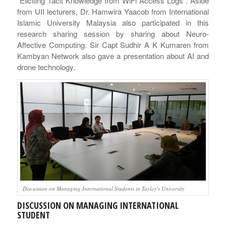
“Eliciting Tacit Knowledge from WiFi Access Logs”. Aside
from UII lecturers, Dr. Hamwira Yaacob from International
Islamic University Malaysia also participated in this
research sharing session by sharing about Neuro-
Affective Computing. Sir Capt Sudhir A K Kumaren from
Kambyan Network also gave a presentation about AI and
drone technology.
Discussion on Managing International Students in Taylor’s University
DISCUSSION ON MANAGING INTERNATIONAL
STUDENT