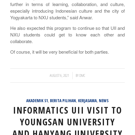
further in terms of learning, collaboration, and culture,
especially introducing Indonesian culture and the city of
Yogyakarta to NXU students,” said Anwar.
He also expected this program to continue so that UII and
NXU students could get to know each other and
collaborate.
Of course, it will be very beneficial for both parties.
/
AUGUST 6, 2021
BY
DMC
AKADEMIK S1
,
BERITA PILIHAN
,
KERJASAMA
,
NEWS
INFORMATICS UII VISIT TO
YOUNGSAN UNIVERSITY
AND HANYANG UNIVERSITY