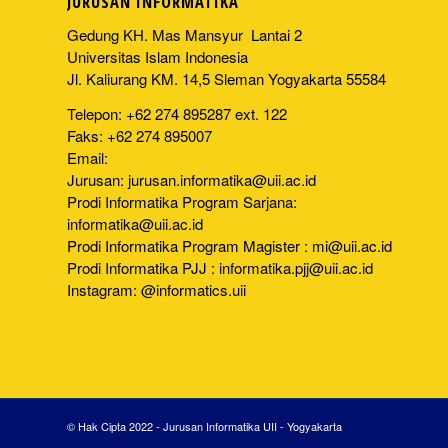
JURUSAN INFORMATIKA
Gedung KH. Mas Mansyur Lantai 2
Universitas Islam Indonesia
Jl. Kaliurang KM. 14,5 Sleman Yogyakarta 55584
Telepon: +62 274 895287 ext. 122
Faks: +62 274 895007
Email:
Jurusan:
jurusan.informatika@uii.ac.id
Prodi Informatika Program Sarjana:
informatika@uii.ac.id
Prodi Informatika Program Magister :
mi@uii.ac.id
Prodi Informatika PJJ :
informatika.pjj@uii.ac.id
Instagram: @informatics.uii
© Hak Cipta 2022 - Jurusan Informatika UII - Yogyakarta