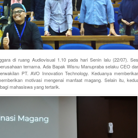
gara di ruang Audiovisual 1.10 pada hari Senin lalu (22/07). Ses
 perusahaan ternama. Ada Bapak Wisnu Manupraba selaku CEO dar
 perwakilan PT. AVO Innovation Technology. Keduanya memberika
emberikan motivasi mengenai manfaat magang. Selain itu, kedu
agi mahasiswa yang tertarik.