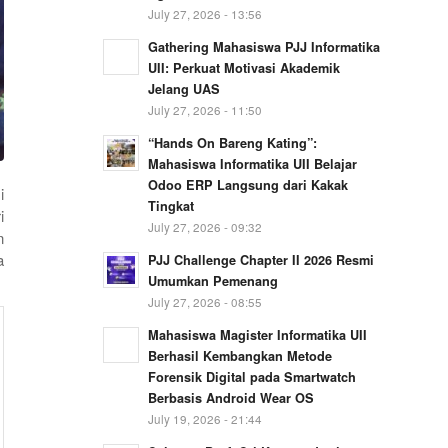
July 27, 2026 - 13:56
Gathering Mahasiswa PJJ Informatika
UII: Perkuat Motivasi Akademik
Jelang UAS
July 27, 2026 - 11:50
“Hands On Bareng Kating”:
Mahasiswa Informatika UII Belajar
Odoo ERP Langsung dari Kakak
i
Tingkat
i
July 27, 2026 - 09:32
n
a
PJJ Challenge Chapter II 2026 Resmi
Umumkan Pemenang
July 27, 2026 - 08:55
Mahasiswa Magister Informatika UII
Berhasil Kembangkan Metode
Forensik Digital pada Smartwatch
Berbasis Android Wear OS
July 19, 2026 - 21:44