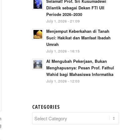
Selamat! Prof. Sri Kusumadewi
Dilantik sebagai Dekan FTI UII
Periode 2026–2030
July 1, 2026 - 21:09
Menjemput Keberkahan di Tanah
Suci: Hakikat dan Manfaat Ibadah
Umrah
July 1, 2026 - 16:15
AI Mengubah Pekerjaan, Bukan
Menghapusnya: Pesan Prof. Fathul
Wahid bagi Mahasiswa Informatika
July 1, 2026 - 12:03
CATEGORIES
Categories
n
g