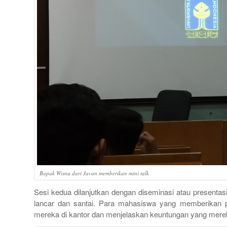
Bapak Wisnu dari Javan memberikan mini talk
Sesi kedua dilanjutkan dengan diseminasi atau presenta
lancar dan santai. Para mahasiswa yang memberikan 
mereka di kantor dan menjelaskan keuntungan yang mere