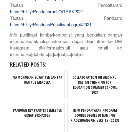
Tautan Pendaftaran:
https://bit.ly/PendaftaranLOGRAK2021
Tautan Panduan:
https://bit.ly/PanduanPenulisanLograk2021
Info publikasi lomba/kompetisi yang berkaitan dengan
informatika/teknologi informasi dapat dikirimkan ke DM
Instagram @informatics.uii atau email ke
informatika[dot]dmc[at]uii[dot]ac[dot]id
RELATED POSTS:
PERMOHONAN SURAT PENGANTAR
COLLABORATION UII AND NXU:
KAMPUS MERDEKA
DESIGN THINKING FOR
EDUCATION SUMMER SCHOOL
2021
PANDUAN KEY PRAKTIS SEMESTER
INFO PENDAFTARAN PROGRAM
GENAP 2024/2025
DOUBLE DEGREE DI NANJING
XIAOZHUANG UNIVERSITY (2023)