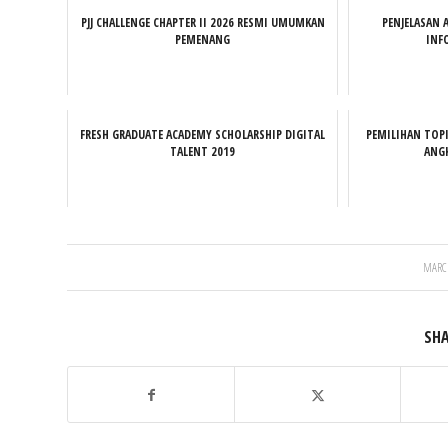
PJJ CHALLENGE CHAPTER II 2026 RESMI UMUMKAN
PENJELASAN 
PEMENANG
INF
FRESH GRADUATE ACADEMY SCHOLARSHIP DIGITAL
PEMILIHAN TOP
TALENT 2019
ANGK
/
MARCH
SHA