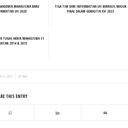
AKADEMIK MAHASISWA BARU
TIGA TIM DARI INFORMATIKA UII BERHASIL MASUK
ORMATIKA UII 2020
FINAL DALAM GEMASTIK XVI 2023
IK TUGAS AKHIR MAHASISWA S1
ATAN 2014 & 2015
 13, 2023
BY
DMC
RE THIS ENTRY