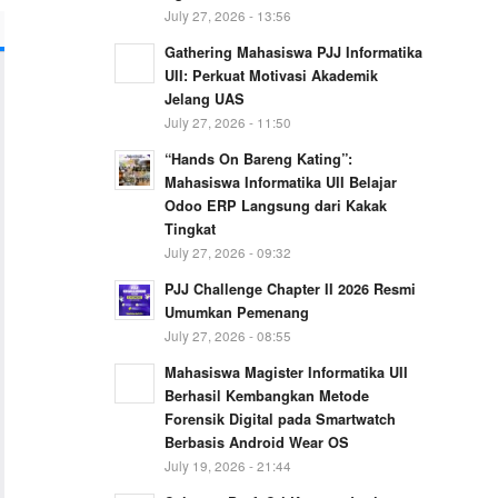
July 27, 2026 - 13:56
Gathering Mahasiswa PJJ Informatika
UII: Perkuat Motivasi Akademik
Jelang UAS
July 27, 2026 - 11:50
“Hands On Bareng Kating”:
Mahasiswa Informatika UII Belajar
Odoo ERP Langsung dari Kakak
Tingkat
July 27, 2026 - 09:32
PJJ Challenge Chapter II 2026 Resmi
Umumkan Pemenang
July 27, 2026 - 08:55
Mahasiswa Magister Informatika UII
Berhasil Kembangkan Metode
Forensik Digital pada Smartwatch
Berbasis Android Wear OS
July 19, 2026 - 21:44