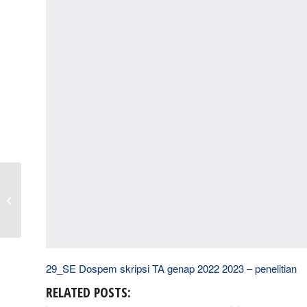
Single Responsibility
Principle (SRP) dalam
Paradigma
Pemrograman
Berorientasi...
29_SE Dospem skripsi TA genap 2022 2023 – penelitian
RELATED POSTS: