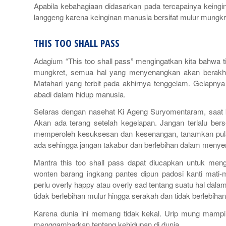
Apabila kebahagiaan didasarkan pada tercapainya keingin
langgeng karena keinginan manusia bersifat
mulur mungkr
THIS TOO SHALL PASS
Adagium “
This too shall pass
” mengingatkan kita bahwa t
mungkret
, semua hal yang menyenangkan akan berakhi
Matahari yang terbit pada akhirnya tenggelam. Gelapnya 
abadi dalam hidup manusia.
Selaras dengan nasehat Ki Ageng Suryomentaram, saat k
Akan ada terang setelah kegelapan. Jangan terlalu berse
memperoleh kesuksesan dan kesenangan, tanamkan pu
ada sehingga jangan takabur dan berlebihan dalam menyen
Mantra
this too shall pass
dapat diucapkan untuk meng
wonten barang ingkang pantes dipun padosi kanti mati-ma
perlu
overly happy
atau
overly sad
tentang suatu hal dalam
tidak berlebihan mulur hingga serakah dan tidak berlebih
Karena dunia ini memang tidak kekal.
Urip mung mampi
menggambarkan tentang kehidupan di dunia,