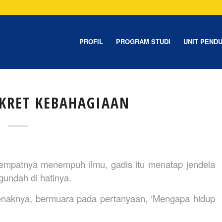
PROFIL
PROGRAM STUDI
UNIT PEND
KRET KEBAHAGIAAN
tempatnya menempuh ilmu, gadis itu menatap jendela
gundah di hatinya.
enaknya, bermuara pada pertanyaan, ‘Mengapa hidup