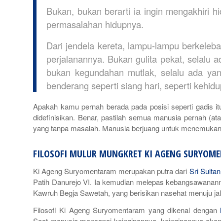
Bukan, bukan berarti ia ingin mengakhiri
permasalahan hidupnya.
Dari jendela kereta, lampu-lampu berkeleb
perjalanannya. Bukan gulita pekat, selalu a
bukan kegundahan mutlak, selalu ada yang
benderang seperti siang hari, seperti kehid
Apakah kamu pernah berada pada posisi seperti gadis i
didefinisikan. Benar, pastilah semua manusia pernah (
yang tanpa masalah. Manusia berjuang untuk menemukan 
FILOSOFI MULUR MUNGKRET KI AGENG SURYOM
Ki Ageng Suryomentaram merupakan putra dari
Sri Sult
Patih Danurejo VI. Ia kemudian melepas kebangsawananny
Kawruh Begja Sawetah
, yang berisikan nasehat menuju ja
Filosofi Ki Ageng Suryomentaram yang dikenal dengan
Saat manusia mencapai keinginannya, keinginannya akan m