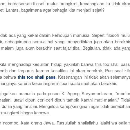
an, berdasarkan filosofi
mulur mungkret,
kebahagiaan itu tidak aka
et
. Lantas, bagaimana agar bahagia kita menjadi sejati?
idak ada yang kekal dalam kehidupan manusia. Seperti filosofi
mulu
r, sebagaimana semua hal yang menyedihkan juga akan berakhir
malam juga akan berakhir saat fajar tiba. Begitulah, tidak ada yan
ita menghadapi kesulitan hidup, yakinlah bahwa
this too shall pas
dih dan terpuruk karena kesulitan ini akan berakhir. Pun saat kit
la bahwa
this too shall pass
. Kesenangan ini tidak akan selamany
anginya karena kesenangan ini pun suatu saat akan berakhir.
ingatkan manusia pada pesan Ki Ageng Suryomentaram, “
mbote
tian, utawi dipun ceri-ceri dipun tampik kanthi mati-matian.
” Tida
 dunia yang fana ini. Mengelola
karep
/keinginan agar tidak berlebihan
an mungkret hingga kecewa.
r ngombe
, kata orang Jawa. Rasulullah shallallahu ‘alaihi wa salla