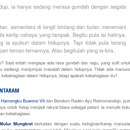
 hidup, ia hanya sedang merasa gundah dengan segala
atan, sementara di langit bintang dan bulan menemani
da kerlip cahaya yang tampak. Begitu pula isi hatinya,
 ia syukuri dalam hidupnya. Tapi tidak pula terang
upan teman-temannya. Atau begitulah yang ia kira..
tu? Saat entah mengapa ada rasa gundah dan ragu, yang sulit untu
atau sedang) menjumpai masalah dalam hidupnya. Tidak ada manusi
kebahagiaan dalam hidupnya, tetapi apakah kebahagiaan itu?
ENTARAM
an Hamengku Buwono VII
dan Bendoro Raden Ayu Retnomandojo, putr
a untuk hidup menjadi rakyat biasa sebagai petani. Ia menulis buk
lan kebahagiaan.
Mulur Mungkret
berkaitan dengan suatu keinginan/
karep
manusia
ulur, menginginkan yang lebih. Misalnya saat ingin memiliki motor