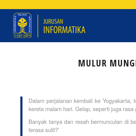
MULUR MUNG
Dalam perjalanan kembali ke Yogyakarta, 
kereta malam hari. Gelap, seperti juga rasa 
Banyak tanya dan resah bermunculan di b
terasa sulit?’