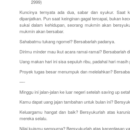
2999)
Kuncinya ternyata ada dua, sabar dan syukur. Saat kei
dipanjatkan. Pun saat keinginan gagal tercapai, bukan ke
sukai dalam kehidupan, seorang mukmin akan bersyukur
mukmin akan bersabar.
Sahabatmu tukang ngomel? Bersabarlah padanya.
Dirimu minder mau ikut acara ramai-ramai? Bersabarlah d
Uang makan hari ini sisa sepuluh ribu, padahal hari masi
Proyek tugas besar menumpuk dan melelahkan? Bersaba
—-
Minggu ini jalan-jalan ke luar negeri setelah
saving up
setah
Kamu dapat uang jajan tambahan untuk bulan ini? Bersyukur
Keluargamu hangat dan baik? Bersyukurlah atas karunia
mereka selalu.
Nilai kuismu sempurna? Bersyukurlah atas kecerdasan ya