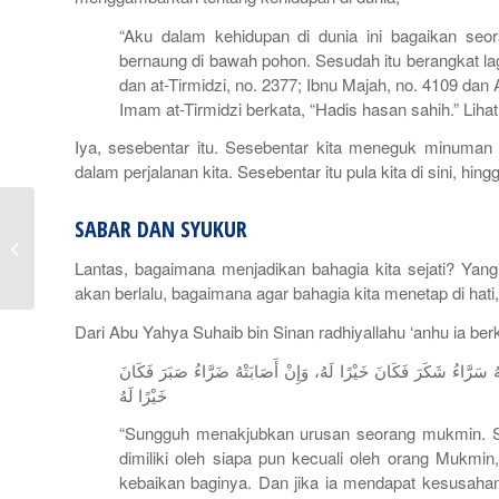
“Aku dalam kehidupan di dunia ini bagaikan seor
bernaung di bawah pohon. Sesudah itu berangkat la
dan at-Tirmidzi, no. 2377; Ibnu Majah, no. 4109 dan 
Imam at-Tirmidzi berkata, “Hadis hasan sahih.” Lihat
Iya, sesebentar itu. Sesebentar kita meneguk minuman 
dalam perjalanan kita. Sesebentar itu pula kita di sini, hin
SABAR DAN SYUKUR
Perbedaan Dunia dan
Akhirat Menurut Islam
Lantas, bagaimana menjadikan bahagia kita sejati? Ya
akan berlalu, bagaimana agar bahagia kita menetap di hati
Dari Abu Yahya Suhaib bin Sinan radhiyallahu ‘anhu ia berk
َتْهُ سَرَّاءُ شَكَرَ فَكَانَ خَيْرًا لَهُ، وَإِنْ أَصَابَتْهُ ضَرَّاءُ صَبَرَ فَكَانَ
خَيْرًا لَهُ
“Sungguh menakjubkan urusan seorang mukmin. Su
dimiliki oleh siapa pun kecuali oleh orang Mukmin
kebaikan baginya. Dan jika ia mendapat kesusahan,