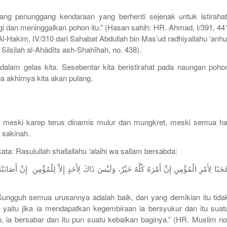
ang penunggang kendaraan yang berhenti sejenak untuk istirahat
gi dan meninggalkan pohon itu.” (Hasan sahih: HR. Ahmad, I/391, 44
Al-Hakim, IV/310 dari Sahabat Abdullah bin Mas’ud radhiyallahu ‘anhu
 Silsilah al-Ahâdîts ash-Shahîhah, no. 438).
dalam gelas kita. Sesebentar kita beristirahat pada naungan poho
gga akhirnya kita akan
pulang
.
ng meski
karep
terus dinamis
mulur
dan
mungkret
, meski semua ha
, sakinah.
ata: Rasulullah shallallahu ‘alaihi wa sallam bersabda:
جَبًا لِأَمْرِ الْمُؤْمِنِ إِنَّ أَمْرَهُ كُلَّهُ خَيْرٌ، وَلَيْسَ ذَاكَ لِأَحَدٍ إِلاَّ لِلْمُؤْمِنِ إِنْ أَصَاب
ngguh semua urusannya adalah baik, dan yang demikian itu tida
, yaitu jika ia mendapatkan kegembiraan ia bersyukur dan itu suat
 ia bersabar dan itu pun suatu kebaikan baginya.” (HR. Muslim no