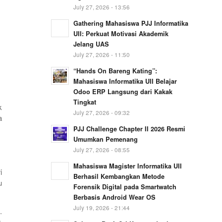
July 27, 2026 - 13:56
Gathering Mahasiswa PJJ Informatika
UII: Perkuat Motivasi Akademik
Jelang UAS
July 27, 2026 - 11:50
“Hands On Bareng Kating”:
Mahasiswa Informatika UII Belajar
Odoo ERP Langsung dari Kakak
Tingkat
k
July 27, 2026 - 09:32
a
PJJ Challenge Chapter II 2026 Resmi
Umumkan Pemenang
July 27, 2026 - 08:55
Mahasiswa Magister Informatika UII
i
Berhasil Kembangkan Metode
u
Forensik Digital pada Smartwatch
Berbasis Android Wear OS
July 19, 2026 - 21:44
.
.