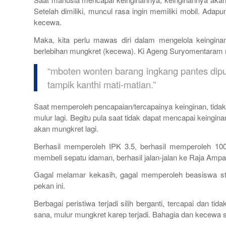
Setelah dimiliki, muncul rasa ingin memiliki mobil. Adapu
kecewa.
Maka, kita perlu mawas diri dalam mengelola keinginan
berlebihan
mungkret
(kecewa). Ki Ageng Suryomentaram 
“
mboten wonten barang ingkang pantes dipun 
tampik kanthi mati-matian.
”
Saat memperoleh pencapaian/tercapainya keinginan, tidak
mulur lagi. Begitu pula saat tidak dapat mencapai keingin
akan mungkret lagi.
Berhasil memperoleh IPK 3.5, berhasil memperoleh 100 
membeli sepatu idaman, berhasil jalan-jalan ke Raja Ampa
Gagal melamar kekasih, gagal memperoleh beasiswa stud
pekan ini.
Berbagai peristiwa terjadi silih berganti, tercapai dan t
sana,
mulur mungkret karep
terjadi. Bahagia dan kecewa si