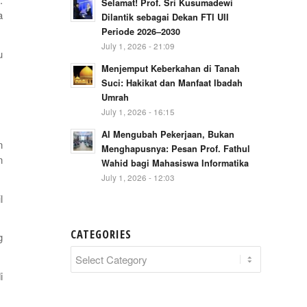
Selamat! Prof. Sri Kusumadewi
a
Dilantik sebagai Dekan FTI UII
Periode 2026–2030
July 1, 2026 - 21:09
u
Menjemput Keberkahan di Tanah
Suci: Hakikat dan Manfaat Ibadah
Umrah
July 1, 2026 - 16:15
AI Mengubah Pekerjaan, Bukan
n
Menghapusnya: Pesan Prof. Fathul
n
Wahid bagi Mahasiswa Informatika
July 1, 2026 - 12:03
l
CATEGORIES
g
Categories
i