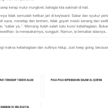
karep
kerap
mulur mungkret
, bahagia kita sakinah di hati.
nya tidak semudah ketikan jari di
keyboard
. Sabar dan syukur perl
 di sana, menetap dan tentram, tidak goyah meski senang dan sedi
r, “sabar ya..”. Memang itulah salah satu kunci kebahagiaan. Buka
kesedihan. Ia merasakannya, sungguh. Namun, ia bersabar atasnya..
ngi makna kebahagiaan dan sulitnya hidup. J
ust keep going, becaus
AIK TERHADAP TAKDIR ALLAH
POLA-POLA KEPRIBADIAN DALAM AL-QUR’AN
 DAKWAH DI ERA DIGITAL