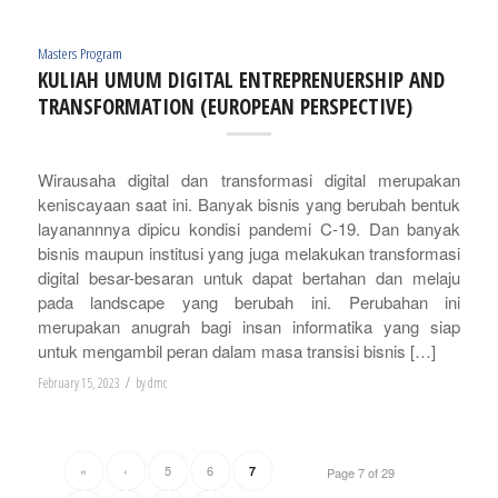
Masters Program
KULIAH UMUM DIGITAL ENTREPRENUERSHIP AND
TRANSFORMATION (EUROPEAN PERSPECTIVE)
Wirausaha digital dan transformasi digital merupakan
keniscayaan saat ini. Banyak bisnis yang berubah bentuk
layanannnya dipicu kondisi pandemi C-19. Dan banyak
bisnis maupun institusi yang juga melakukan transformasi
digital besar-besaran untuk dapat bertahan dan melaju
pada landscape yang berubah ini. Perubahan ini
merupakan anugrah bagi insan informatika yang siap
untuk mengambil peran dalam masa transisi bisnis […]
/
February 15, 2023
by
dmc
«
‹
5
6
7
Page 7 of 29