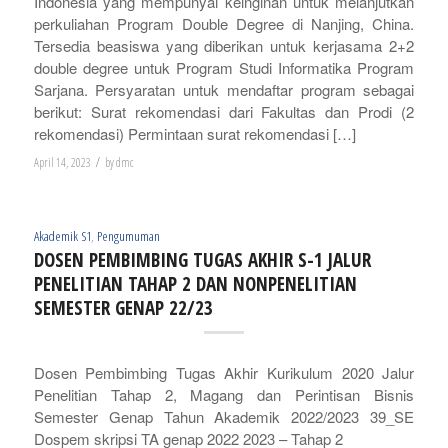
Indonesia yang mempunyai keinginan untuk melanjutkan
perkuliahan Program Double Degree di Nanjing, China.
Tersedia beasiswa yang diberikan untuk kerjasama 2+2
double degree untuk Program Studi Informatika Program
Sarjana. Persyaratan untuk mendaftar program sebagai
berikut: Surat rekomendasi dari Fakultas dan Prodi (2
rekomendasi) Permintaan surat rekomendasi […]
/
April 14, 2023
by
dmc
Akademik S1
,
Pengumuman
DOSEN PEMBIMBING TUGAS AKHIR S-1 JALUR
PENELITIAN TAHAP 2 DAN NONPENELITIAN
SEMESTER GENAP 22/23
Dosen Pembimbing Tugas Akhir Kurikulum 2020 Jalur
Penelitian Tahap 2, Magang dan Perintisan Bisnis
Semester Genap Tahun Akademik 2022/2023 39_SE
Dospem skripsi TA genap 2022 2023 – Tahap 2