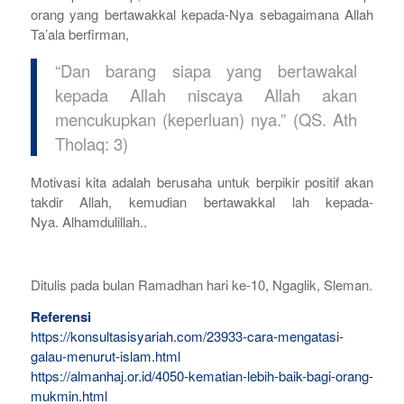
orang yang bertawakkal kepada-Nya sebagaimana Allah
Ta’ala berfirman,
“Dan barang siapa yang bertawakal
kepada Allah niscaya Allah akan
mencukupkan (keperluan) nya.” (QS. Ath
Tholaq: 3)
Motivasi kita adalah berusaha untuk berpikir positif akan
takdir Allah, kemudian bertawakkal lah kepada-
Nya. Alhamdulillah..
Ditulis pada bulan Ramadhan hari ke-10, Ngaglik, Sleman.
Referensi
https://konsultasisyariah.com/23933-cara-mengatasi-
galau-menurut-islam.html
https://almanhaj.or.id/4050-kematian-lebih-baik-bagi-orang-
mukmin.html