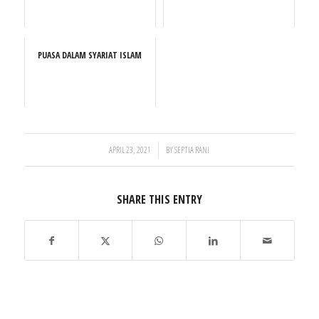
PUASA DALAM SYARIAT ISLAM
/
APRIL 23, 2021
BY
SEPTIA RANI
SHARE THIS ENTRY