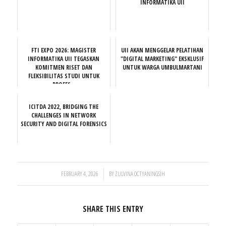
INFORMATIKA UII
FTI EXPO 2026: MAGISTER
UII AKAN MENGGELAR PELATIHAN
INFORMATIKA UII TEGASKAN
"DIGITAL MARKETING" EKSKLUSIF
KOMITMEN RISET DAN
UNTUK WARGA UMBULMARTANI
FLEKSIBILITAS STUDI UNTUK
PROFES...
ICITDA 2022, BRIDGING THE
CHALLENGES IN NETWORK
SECURITY AND DIGITAL FORENSICS
/
FEBRUARY 4, 2026
BY
ZULVINA OCTYANINGSIH
SHARE THIS ENTRY