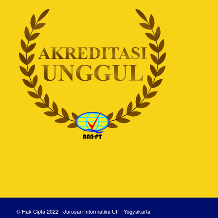
© Hak Cipta 2022 - Jurusan Informatika UII - Yogyakarta