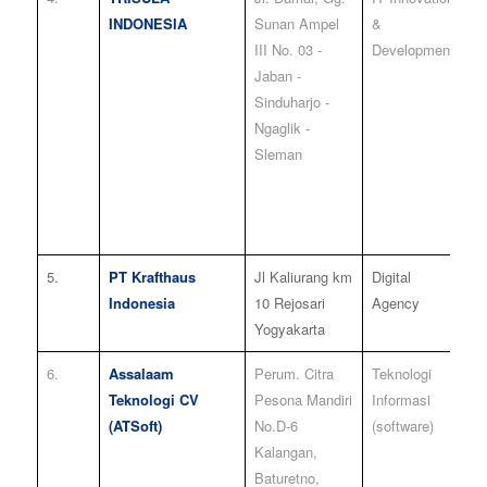
INDONESIA
Sunan Ampel
&
III No. 03 -
Development
Jaban -
Sinduharjo -
Ngaglik -
Sleman
5.
PT Krafthaus
Jl Kaliurang km
Digital
6
Indonesia
10 Rejosari
Agency
Yogyakarta
6.
Assalaam
Perum. Citra
Teknologi
2
Teknologi CV
Pesona Mandiri
Informasi
(ATSoft)
No.D-6
(software)
Kalangan,
Baturetno,