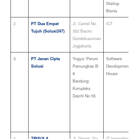
Startup
Bisnis
2.
PT Dua Empat
Jl. Cantel No.
ICT
1
Tujuh (Solusi247)
352 Baciro
Gondokusuman
Jogjakarta
3.
PT Javan Cipta
Yogya: Perum
Software
5
Solusi
Pamungkas B-
Development
8
House
Bandung:
Kompleks
Daichi No 55
4.
TRISULA
Jl. Damai, Gg.
IT Innovation
4