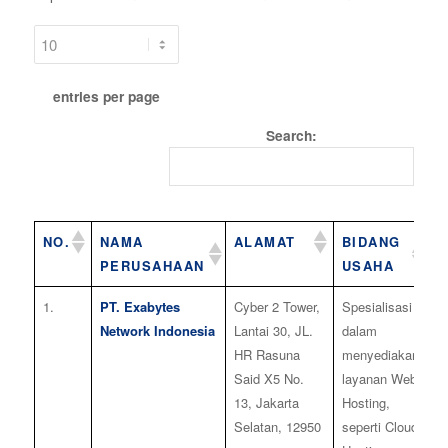
entries per page
Search:
NO.
NAMA
ALAMAT
BIDANG
Q
PERUSAHAAN
USAHA
M
1.
PT. Exabytes
Cyber 2 Tower,
Spesialisasi
2
Network Indonesia
Lantai 30, JL.
dalam
HR Rasuna
menyediakan
Said X5 No.
layanan Web
13, Jakarta
Hosting,
Selatan, 12950
seperti Cloud