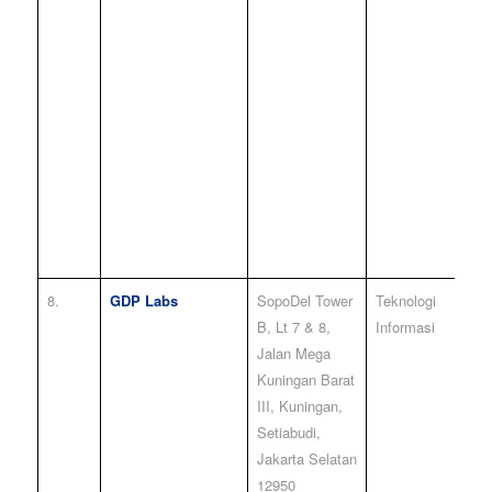
8.
GDP Labs
SopoDel Tower
Teknologi
3
B, Lt 7 & 8,
Informasi
Jalan Mega
Kuningan Barat
III, Kuningan,
Setiabudi,
Jakarta Selatan
12950