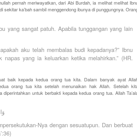
llah pernah meriwayatkan, dari Abi Burdah, ia melihat melihat Ibn
 sekitar ka’bah sambil menggendong ibunya di punggungnya. Oran
bu yang sangat patuh. Apabila tunggangan yang lain
r apakah aku telah membalas budi kepadanya?” Ibnu
 napas yang ia keluarkan ketika melahirkan.” (HR.
buat baik kepada kedua orang tua kita. Dalam banyak ayat Alla
ua orang tua kita setelah menunaikan hak Allah. Setelah kit
 diperintahkan untuk berbakti kepada kedua orang tua. Allah Ta’al
وَاع
mpersekutukan-Nya dengan sesuatupun. Dan berbuat
’:36)