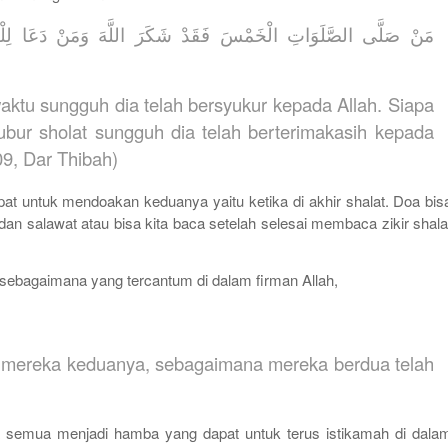
مَنْ صَلَّى الصَّلَوَاتِ الْخَمْسَ فَقَدْ شَكَرَ اللَّهَ وَمَنْ دَعَا لِلْوَ
aktu sungguh dia telah bersyukur kepada Allah. Siapa
bur sholat sungguh dia telah berterimakasih kepada
09, Dar Thibah)
at untuk mendoakan keduanya yaitu ketika di akhir shalat. Doa bis
 dan salawat atau bisa kita baca setelah selesai membaca zikir shala
sebagaimana yang tercantum di dalam firman Allah,
h mereka keduanya, sebagaimana mereka berdua telah
 semua menjadi hamba yang dapat untuk terus istikamah di dala