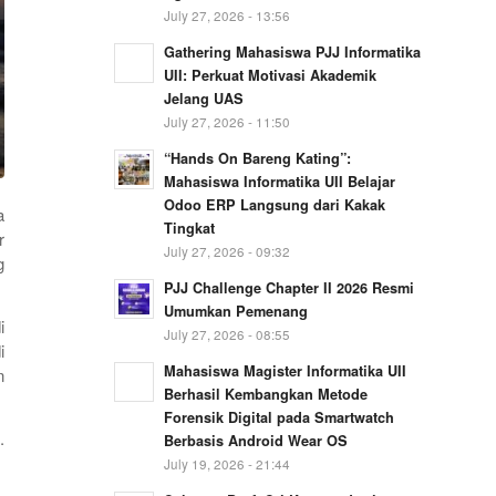
July 27, 2026 - 13:56
Gathering Mahasiswa PJJ Informatika
UII: Perkuat Motivasi Akademik
Jelang UAS
July 27, 2026 - 11:50
“Hands On Bareng Kating”:
Mahasiswa Informatika UII Belajar
Odoo ERP Langsung dari Kakak
a
Tingkat
r
July 27, 2026 - 09:32
g
PJJ Challenge Chapter II 2026 Resmi
Umumkan Pemenang
i
July 27, 2026 - 08:55
i
Mahasiswa Magister Informatika UII
n
Berhasil Kembangkan Metode
Forensik Digital pada Smartwatch
.
Berbasis Android Wear OS
July 19, 2026 - 21:44