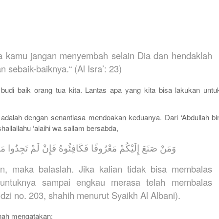
a kamu jangan menyembah selain Dia dan hendaklah
sebaik-baiknya.“ (Al Isra’: 23)
di baik orang tua kita. Lantas apa yang kita bisa lakukan untu
ua adalah dengan senantiasa mendoakan keduanya. Dari ‘Abdullah bi
shallallahu ‘alaihi wa sallam bersabda,
وَمَنْ صَنَعَ إِلَيْكُمْ مَعْرُوفًا فَكَافِئُوهُ فَإِنْ لَمْ تَجِدُوا مَا ت
an, maka balaslah. Jika kalian tidak bisa membalas
 untuknya sampai engkau merasa telah membalas
zi no. 203, shahih menurut Syaikh Al Albani).
inah mengatakan: