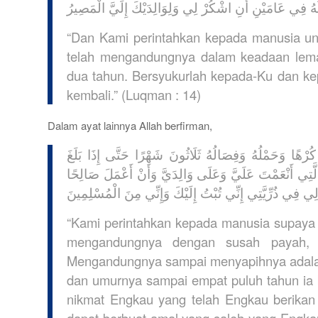
َالُهُ فِي عَامَيْنِ أَنِ اشْكُرْ لِي وَلِوَالِدَيْكَ إِلَيَّ الْمَصِيرُ
“Dan Kami perintahkan kepada manusia un
telah mengandungnya dalam keadaan lem
dua tahun. Bersyukurlah kepada-Ku dan k
kembali.” (Luqman : 14)
Dalam ayat lainnya Allah berfirman,
ُ كُرْهًا وَحَمْلُهُ وَفِصَالُهُ ثَلَاثُونَ شَهْرًا حَتَّى إِذَا بَلَغَ
الَّتِي أَنْعَمْتَ عَلَيَّ وَعَلَى وَالِدَيَّ وَأَنْ أَعْمَلَ صَالِحًا
ِي فِي ذُرِّيَّتِي إِنِّي تُبْتُ إِلَيْكَ وَإِنِّي مِنَ الْمُسْلِمِينَ
“Kami perintahkan kepada manusia supaya 
mengandungnya dengan susah payah, d
Mengandungnya sampai menyapihnya adalah 
dan umurnya sampai empat puluh tahun ia b
nikmat Engkau yang telah Engkau berika