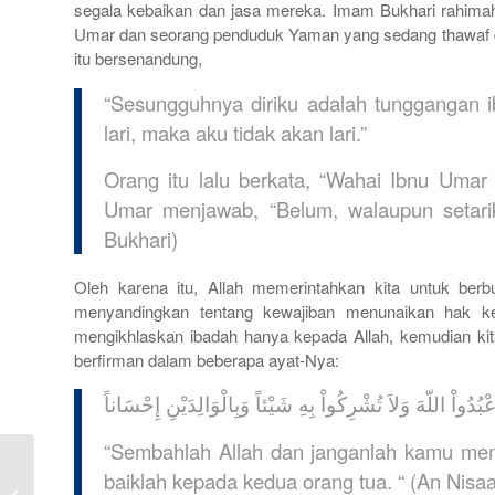
segala kebaikan dan jasa mereka. Imam Bukhari rahimahu
Umar dan seorang penduduk Yaman yang sedang thawaf di
itu bersenandung,
“Sesungguhnya diriku adalah tunggangan i
lari, maka aku tidak akan lari.”
Orang itu lalu berkata, “Wahai Ibnu Uma
Umar menjawab, “Belum, walaupun setarik
Bukhari)
Oleh karena itu, Allah memerintahkan kita untuk ber
menyandingkan tentang kewajiban menunaikan hak ked
mengikhlaskan ibadah hanya kepada Allah, kemudian kita
berfirman dalam beberapa ayat-Nya:
ْبُدُواْ اللّهَ وَلاَ تُشْرِكُواْ بِهِ شَيْئاً وَبِالْوَالِدَيْنِ إِحْسَاناً
“Sembahlah Allah dan janganlah kamu me
baiklah kepada kedua orang tua. “ (An Nisaa
Kejadian Akhir Zaman