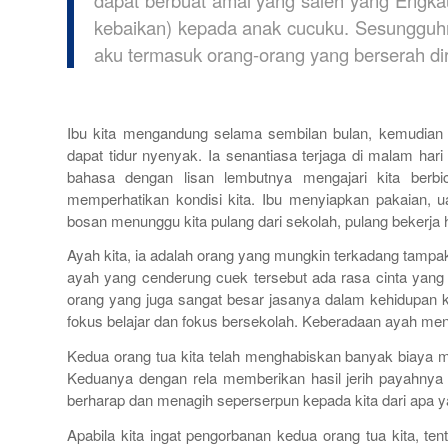
dapat berbuat amal yang saleh yang Engka
kebaikan) kepada anak cucuku. Sesungguh
aku termasuk orang-orang yang berserah diri
Ibu kita mengandung selama sembilan bulan, kemudian 
dapat tidur nyenyak. Ia senantiasa terjaga di malam hari
bahasa dengan lisan lembutnya mengajari kita berbic
memperhatikan kondisi kita. Ibu menyiapkan pakaian, u
bosan menunggu kita pulang dari sekolah, pulang bekerja 
Ayah kita, ia adalah orang yang mungkin terkadang tampak 
ayah yang cenderung cuek tersebut ada rasa cinta yang
orang yang juga sangat besar jasanya dalam kehidupan kit
fokus belajar dan fokus bersekolah. Keberadaan ayah menj
Kedua orang tua kita telah menghabiskan banyak biaya mu
Keduanya dengan rela memberikan hasil jerih payahnya
berharap dan menagih seperserpun kepada kita dari apa y
Apabila kita ingat pengorbanan kedua orang tua kita, t