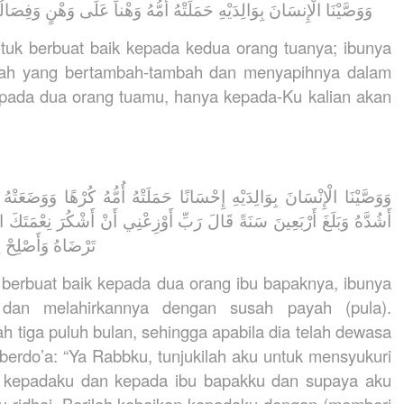
وَوَصَّيْنَا الْإِنسَانَ بِوَالِدَيْهِ حَمَلَتْهُ أُمُّهُ وَهْناً عَلَى وَهْنٍ وَفِص
tuk berbuat baik kepada kedua orang tuanya; ibunya
ah yang bertambah-tambah dan menyapihnya dalam
epada dua orang tuamu, hanya kepada-Ku kalian akan
وَوَصَّيْنَا الْإِنْسَانَ بِوَالِدَيْهِ إِحْسَانًا حَمَلَتْهُ أُمُّهُ كُرْهًا وَوَضَعَتْه
أَشُدَّهُ وَبَلَغَ أَرْبَعِينَ سَنَةً قَالَ رَبِّ أَوْزِعْنِي أَنْ أَشْكُرَ نِعْمَتَكَ 
تَرْضَاهُ وَأَصْلِحْ ل
berbuat baik kepada dua orang ibu bapaknya, ibunya
an melahirkannya dengan susah payah (pula).
tiga puluh bulan, sehingga apabila dia telah dewasa
erdo’a: “Ya Rabbku, tunjukilah aku untuk mensyukuri
n kepadaku dan kepada ibu bapakku dan supaya aku