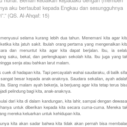
u ridhai. Berilah kebaikan kepadaku dengan (memberi
nya aku bertaubat kepada Engkau dan sesungguhnya
”.” (QS. Al-Ahqaf: 15)
menyusui selama kurang lebih dua tahun. Menemani kita agar kit
 ketika kita jatuh sakit. Ibulah orang pertama yang mengenalkan kit
ara dan menuntut kita agar kita dapat berjalan. Ibu, ia selal
ang saku, bekal, dan perlengkapan sekolah kita. Ibu juga yang ta
hingga senja atau bahkan larut malam.
cuek di hadapan kita. Tapi percayalah wahai saudaraku, di balik sifa
 sangat besar kepada anak-anaknya. Saudara sekalian, ayah adala
a. Siang malam ayah bekerja, ia berjuang agar kita tetap terus bis
adi pelindung bagi kita, anak-anaknya.
lai dari kita di dalam kandungan, kita lahir, sampai dengan dewasa
 hanya untuk diberikan kepada kita secara cuma-cuma. Mereka ta
ang mereka keluarkan untuk kehidupan kita.
entunya kita akan sadar bahwa kita tidak akan pernah bisa membala