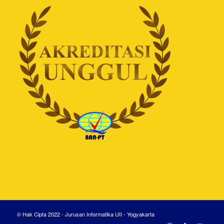
© Hak Cipta 2022 - Jurusan Informatika UII - Yogyakarta